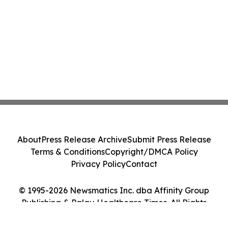
About
Press Release Archive
Submit Press Release
Terms & Conditions
Copyright/DMCA Policy
Privacy Policy
Contact
© 1995-2026 Newsmatics Inc. dba Affinity Group
Publishing & Palau Healthcare Times. All Rights
Reserved.