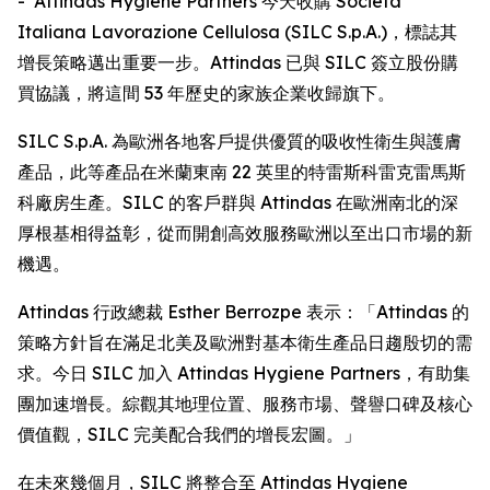
- Attindas Hygiene Partners 今天收購 Società
Italiana Lavorazione Cellulosa (SILC S.p.A.)，標誌其
增長策略邁出重要一步。Attindas 已與 SILC 簽立股份購
買協議，將這間 53 年歷史的家族企業收歸旗下。
SILC S.p.A. 為歐洲各地客戶提供優質的吸收性衛生與護膚
產品，此等產品在米蘭東南 22 英里的特雷斯科雷克雷馬斯
科廠房生產。SILC 的客戶群與 Attindas 在歐洲南北的深
厚根基相得益彰，從而開創高效服務歐洲以至出口市場的新
機遇。
Attindas 行政總裁 Esther Berrozpe 表示：「Attindas 的
策略方針旨在滿足北美及歐洲對基本衛生產品日趨殷切的需
求。今日 SILC 加入 Attindas Hygiene Partners，有助集
團加速增長。綜觀其地理位置、服務市場、聲譽口碑及核心
價值觀，SILC 完美配合我們的增長宏圖。」
在未來幾個月，SILC 將整合至 Attindas Hygiene