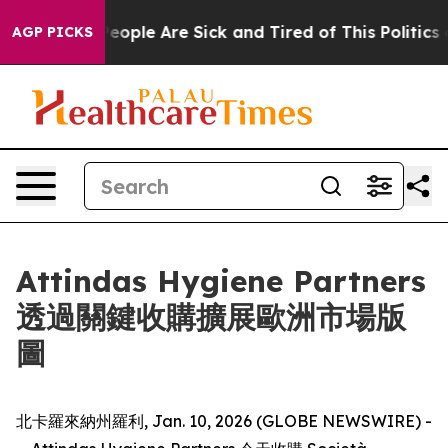
gan Win: “People Are Sick and Tired of This Politics of
AGP PICKS
Attindas Hygiene Partners
透過關鍵收購擴展歐洲市場版
圖
北卡羅來納州羅利, Jan. 10, 2026 (GLOBE NEWSWIRE) -