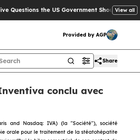
ons the US Government Should Answer About Its
View all
Provided by AGP
Share
 Inventiva conclu avec
ris and Nasdaq: IVA) (la "Société"), société
e orale pour le traitement de la stéatohépatite