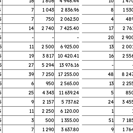
5
16
1 806
4 948.44
10
1 47
5
7
1 043
2 836.96
8
1 53
5
7
750
2 062.50
4
48
5
14
2 740
7 425.40
17
2 76
5
-
-
-
20
2 90
5
11
2 500
6 925.00
13
2 00
5
19
3 817
10 420.41
16
2 55
5
27
5 294
13 976.16
-
5
39
7 250
17 255.00
48
8 24
5
6
950
2 565.00
13
2 25
5
25
4 343
11 639.24
5
85
5
9
2 157
5 737.62
24
3 45
5
11
2 250
6 120.00
1
5
3
500
1 355.00
51
7 18
5
7
1 290
3 637.80
9
1 76