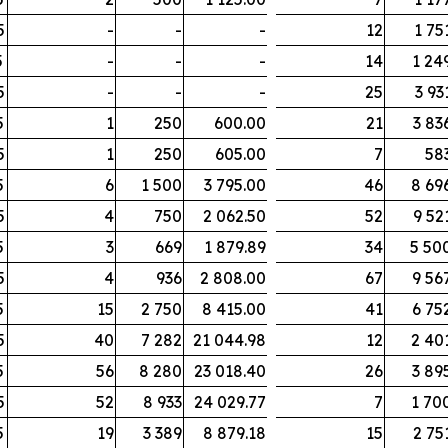
5
-
-
-
12
1 75
5
-
-
-
14
1 24
5
-
-
-
25
3 93
5
1
250
600.00
21
3 83
5
1
250
605.00
7
58
5
6
1 500
3 795.00
46
8 69
5
4
750
2 062.50
52
9 52
5
3
669
1 879.89
34
5 50
5
4
936
2 808.00
67
9 56
5
15
2 750
8 415.00
41
6 75
5
40
7 282
21 044.98
12
2 40
5
56
8 280
23 018.40
26
3 89
5
52
8 933
24 029.77
7
1 70
5
19
3 389
8 879.18
15
2 75