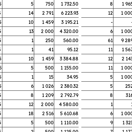
5
5
750
1 732.50
8
1 96
5
14
2 791
6 223.93
12
1 00
5
10
1 459
3 195.21
-
5
13
2 000
4 320.00
6
1 00
5
1
250
560.00
61
9 28
5
1
41
95.12
11
1 56
5
10
1 459
3 384.88
12
2 14
5
5
500
1 155.00
11
1 00
5
1
15
34.95
5
1 00
5
6
1 026
2 380.32
5
25
5
8
1 209
2 792.79
8
31
5
12
2 000
4 580.00
1
5
18
2 516
5 610.68
6
1 00
5
5
500
1 110.00
9
1 32
5
2
500
1 125.00
7
1 17