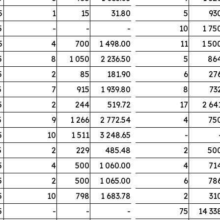
5
1
15
31.80
5
93
5
-
-
-
10
1 75
5
4
700
1 498.00
11
1 50
5
8
1 050
2 236.50
5
86
5
2
85
181.90
6
27
5
7
915
1 939.80
8
73
5
2
244
519.72
17
2 64
5
9
1 266
2 772.54
4
75
5
10
1 511
3 248.65
-
5
2
229
485.48
2
50
5
4
500
1 060.00
4
71
5
2
500
1 065.00
6
78
5
10
798
1 683.78
2
31
5
-
-
-
75
14 33