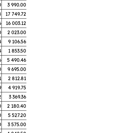
0
3 990.00
8
17 749.72
6
16 003.12
0
2 023.00
4
9 106.56
4
1 853.50
6
5 490.46
0
9 695.00
1
2 812.81
9
4 919.75
2
3 369.36
0
2 180.40
0
5 527.20
0
3 575.00