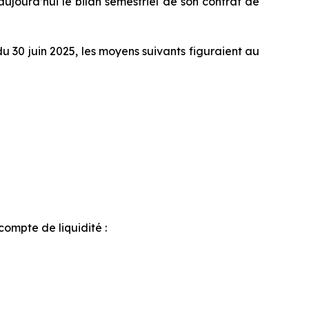
ujourd’hui le bilan semestriel de son contrat de
du 30 juin 2025, les moyens suivants figuraient au
compte de liquidité :