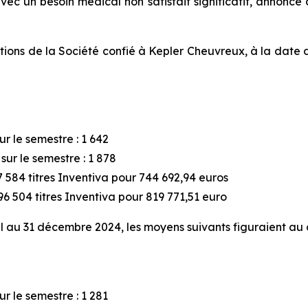
ec un besoin médical non satisfait significatif, annonce a
actions de la Société confié à Kepler Cheuvreux, à la date 
r le semestre : 1 642
ur le semestre : 1 878
 584 titres Inventiva pour 744 692,94 euros
6 504 titres Inventiva pour 819 771,51 euro
iel au 31 décembre 2024, les moyens suivants figuraient au 
r le semestre : 1 281