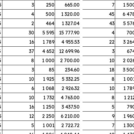
5
3
250
665.00
7
1 50
5
4
500
1 320.00
45
6 47
5
2
464
1 327.04
43
5 57
5
30
5 595
15 777.90
4
70
5
16
1 789
4 955.53
22
3 26
5
37
4 652
12 699.96
3
67
5
8
1 000
2 700.00
10
2 02
5
3
85
234.60
18
3 50
5
10
1 925
5 332.25
8
1 00
5
6
1 068
2 926.32
10
1 78
5
10
1 732
4 763.00
8
1 21
5
16
1 250
3 437.50
5
79
5
12
2 250
6 210.00
9
1 96
5
5
1 001
2 722.72
7
1 30