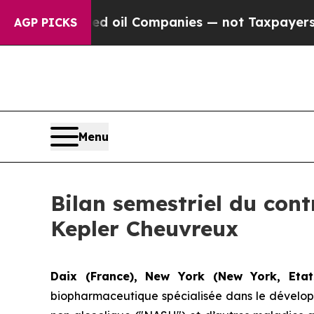
nnected oil Companies — not Taxpayers — the Chan
AGP PICKS
Menu
Bilan semestriel du cont
Kepler Cheuvreux
Daix (France), New York (New York, Etats
biopharmaceutique spécialisée dans le développ