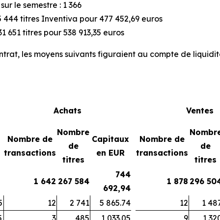
ur le semestre : 1 366
 444 titres Inventiva pour 477 452,69 euros
1 651 titres pour 538 913,35 euros
ntrat, les moyens suivants figuraient au compte de liquidit
Achats
Ventes
Nombre
Nombr
Nombre de
Capitaux
Nombre de
de
de
transactions
en EUR
transactions
titres
titres
744
1 642
267 584
1 878
296 50
692,94
5
12
2 741
5 865.74
12
1 48
5
3
485
1 033.05
9
1 32