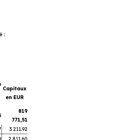
é :
e
Capitaux
en EUR
819
4
771,51
7
3 211.92
0
2 811.60